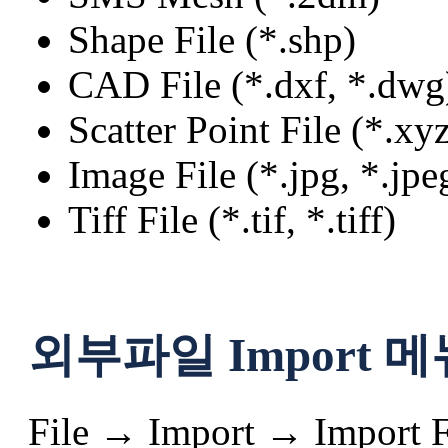
Shape File (*.shp)
CAD File (*.dxf, *.dwg
Scatter Point File (*.xyz
Image File (*.jpg, *.jpe
Tiff File (*.tif, *.tiff)
외부파일 Import 메
File → Import → Import F